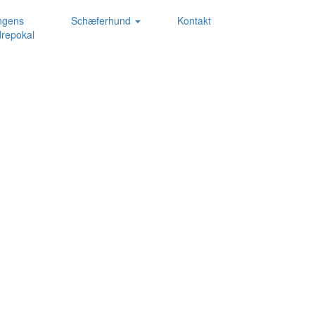
ngens
Schæferhund
Kontakt
repokal