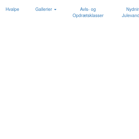
Hvalpe
Gallerier
Avls- og
Nydni
Opdrætsklasser
Julevand